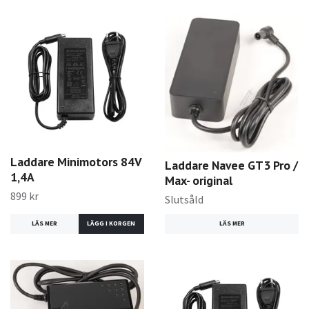
Laddare Minimotors 84V
Laddare Navee GT3 Pro /
1,4A
Max- original
899 kr
Slutsåld
LÄS MER
LÄS MER