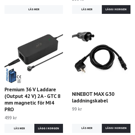
LÄS MER
LÄS MER
Premium 36 V Laddare
NINEBOT MAX G30
(Output 42 V) 2A - GTC 8
laddningskabel
mm magnetic för MI4
99 kr
PRO
499 kr
LÄS MER
LÄS MER