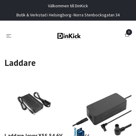
Välkommen till DinKick
Butik & Verkstad i Helsingborg- Norra Stenbocksgatan 34
0
Laddare
Laddare Joyor X5S 54.6V