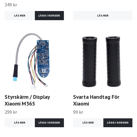
349 kr
LÄS MER
LÄS MER
Styrskärm / Display
Svarta Handtag För
Xiaomi M365
Xiaomi
299 kr
99 kr
LÄS MER
LÄS MER