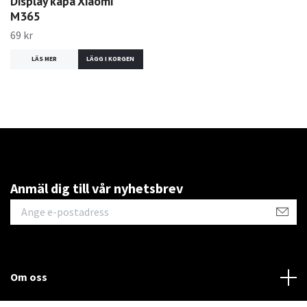
Display kåpa Xiaomi
M365
69 kr
LÄS MER
Anmäl dig till vår nyhetsbrev
Om oss