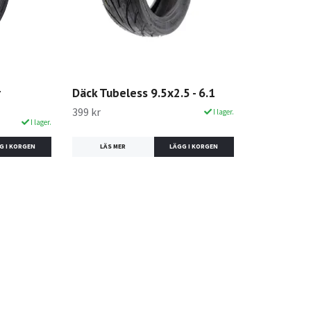
1
Däck Tubeless 9.5x2.5 - 6.1
399 kr
I lager.
I lager.
LÄS MER