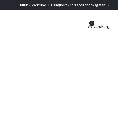
Butik & Verkstad i Helsingborg- Norra Stenbocksgatan 34
0
Varukorg