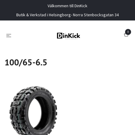
Välkommen till DinKick
Butik & Verkstad i Helsingborg- Norra Stenbocksgatan 34
0
100/65-6.5