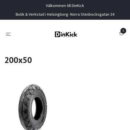
Välkommen till DinKick
Butik & Verkstad i Helsingborg- Norra Stenbocksgatan 34
0
200x50