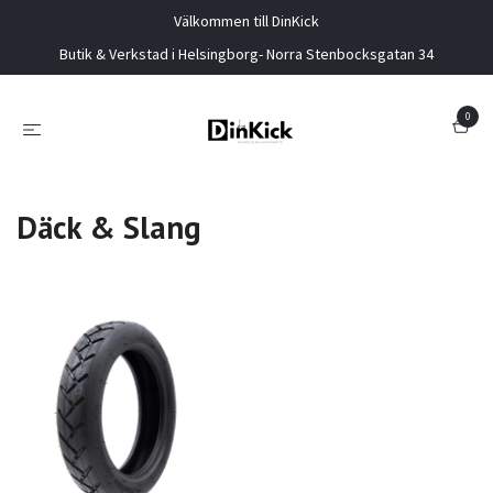
Välkommen till DinKick
Butik & Verkstad i Helsingborg- Norra Stenbocksgatan 34
0
Däck & Slang