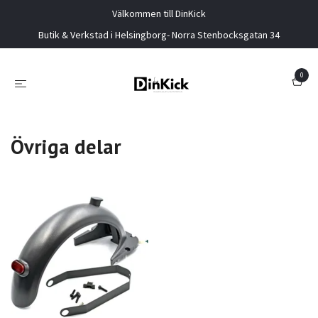
Välkommen till DinKick
Butik & Verkstad i Helsingborg- Norra Stenbocksgatan 34
0
Övriga delar