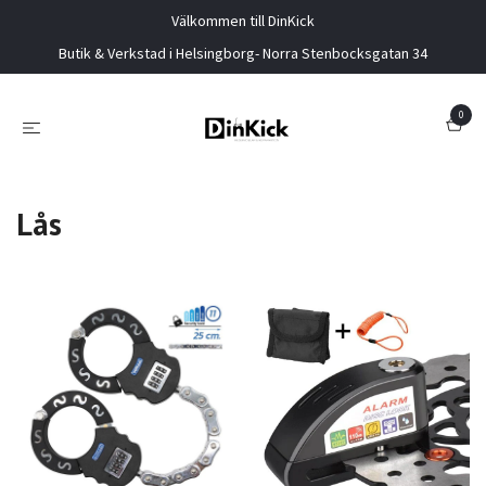
Välkommen till DinKick
Butik & Verkstad i Helsingborg- Norra Stenbocksgatan 34
0
Lås