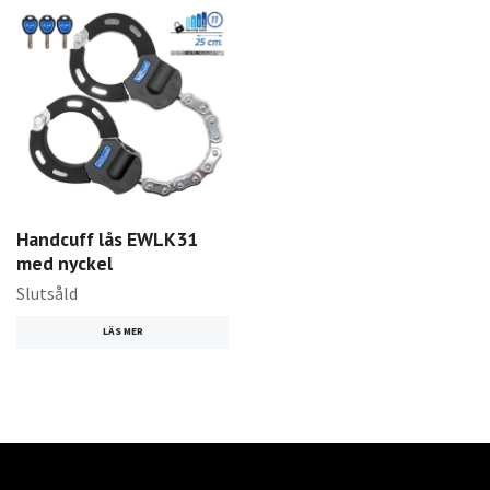
Handcuff lås EWLK31
med nyckel
Slutsåld
LÄS MER