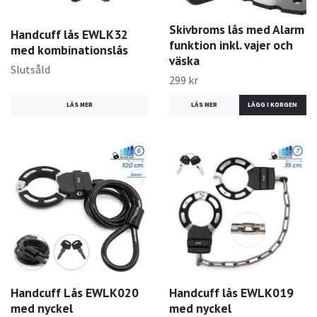
Skivbroms lås med Alarm
Handcuff lås EWLK32
funktion inkl. vajer och
med kombinationslås
väska
Slutsåld
299 kr
LÄS MER
LÄS MER
Handcuff Lås EWLK020
Handcuff lås EWLK019
med nyckel
med nyckel