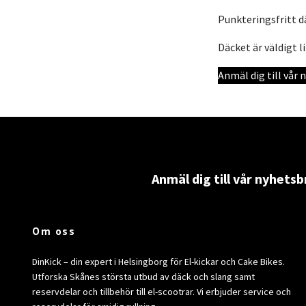
Punkteringsfritt d
Däcket är väldigt 
Anmäl dig till vår
Anmäl dig till vår nyhetsb
Om oss
DinKick – din expert i Helsingborg för El-kickar och Cake Bikes.
Utforska Skånes största utbud av däck och slang samt
reservdelar och tillbehör till el-scootrar. Vi erbjuder service och