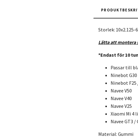
PRODUKTBESKRI
Storlek: 10x2.125-6
Lätta att montera 
*Endast för 10 tu
Passar till b
Ninebot G30
Ninebot F25 /
Navee V50
Navee V40
Navee V25
Xiaomi Mi 4 l
Navee GT3 / 
Material: Gummi