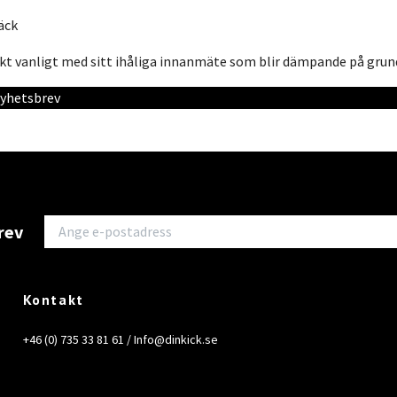
äck
likt vanligt med sitt ihåliga innanmäte som blir dämpande på grund
 nyhetsbrev
rev
Kontakt
+46 (0) 735 33 81 61 /
Info@dinkick.se