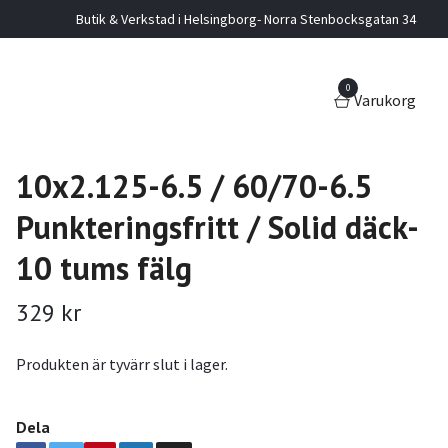
Butik & Verkstad i Helsingborg- Norra Stenbocksgatan 34
0
Varukorg
10x2.125-6.5 / 60/70-6.5
Punkteringsfritt / Solid däck-
10 tums fälg
329 kr
Produkten är tyvärr slut i lager.
Dela