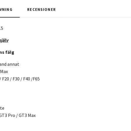
VNING
RECENSIONER
.5
själv
ms fälg
land annat
 Max
 F20 / F30 / F40 /F65
ite
GT3 Pro / GT3 Max