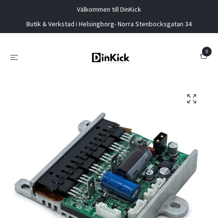
Välkommen till DinKick
Butik & Verkstad i Helsingborg- Norra Stenbocksgatan 34
0