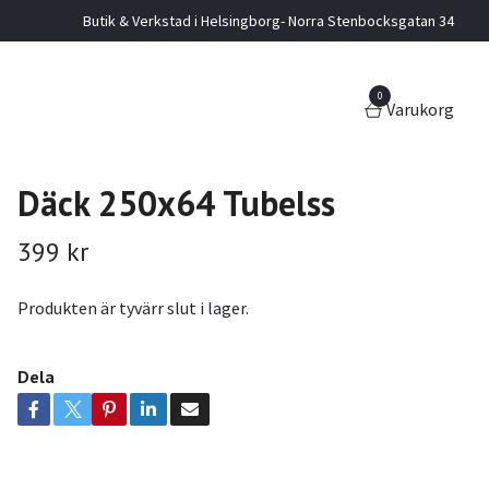
Butik & Verkstad i Helsingborg- Norra Stenbocksgatan 34
0
Varukorg
Däck 250x64 Tubelss
399 kr
Produkten är tyvärr slut i lager.
Dela