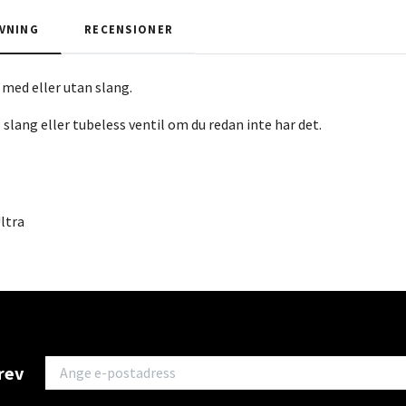
VNING
RECENSIONER
med eller utan slang.
 slang eller tubeless ventil om du redan inte har det.
ltra
rev