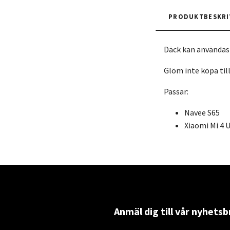
PRODUKTBESKRI
Däck kan användas 
Glöm inte köpa till
Passar:
Navee S65
Xiaomi Mi 4 U
Anmäl dig till vår nyhetsb