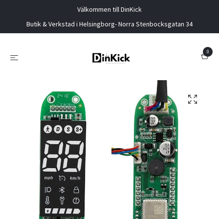
Välkommen till DinKick
Butik & Verkstad i Helsingborg- Norra Stenbocksgatan 34
0