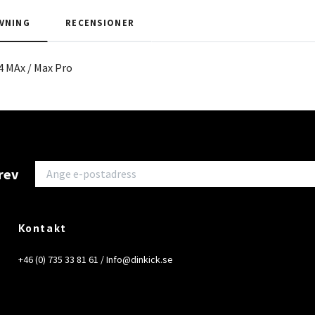
VNING
RECENSIONER
4 MAx / Max Pro
rev
Kontakt
+46 (0) 735 33 81 61 /
Info@dinkick.se