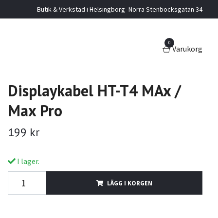
Butik & Verkstad i Helsingborg- Norra Stenbocksgatan 34
0
Varukorg
Displaykabel HT-T4 MAx /
Max Pro
199 kr
I lager.
LÄGG I KORGEN