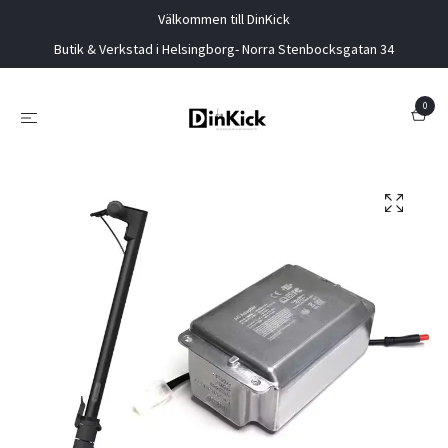
Välkommen till DinKick
Butik & Verkstad i Helsingborg- Norra Stenbocksgatan 34
0