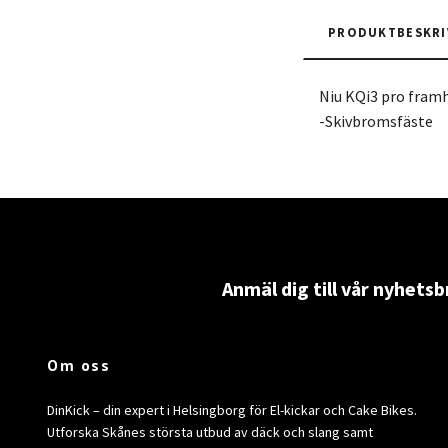
PRODUKTBESKRI
Niu KQi3 pro framh
-Skivbromsfäste
Anmäl dig till vår nyhetsb
Om oss
DinKick – din expert i Helsingborg för El-kickar och Cake Bikes.
Utforska Skånes största utbud av däck och slang samt