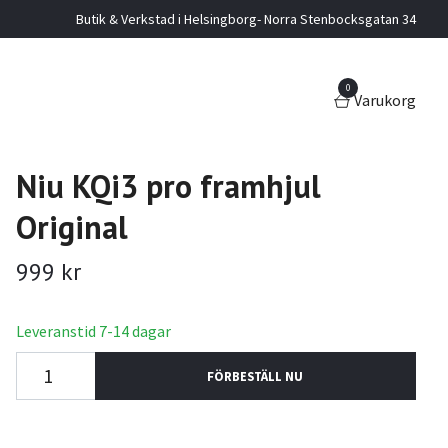
Butik & Verkstad i Helsingborg- Norra Stenbocksgatan 34
0
Varukorg
Niu KQi3 pro framhjul
Original
999 kr
Leveranstid 7-14 dagar
FÖRBESTÄLL NU